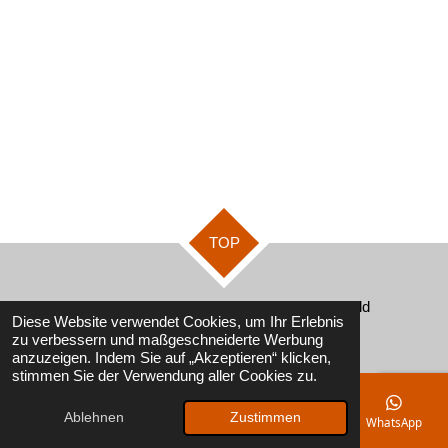
TOP
© 2024 - 2026 Landfleischerei Fröhlich Usedomer Wild
Diese Website verwendet Cookies, um Ihr Erlebnis
Mit Unterstützung von
Webador
zu verbessern und maßgeschneiderte Werbung
anzuzeigen. Indem Sie auf „Akzeptieren“ klicken,
stimmen Sie der Verwendung aller Cookies zu.
Ablehnen
Zustimmen
E-Mail
Telefon
Karte
Instagram
WhatsApp