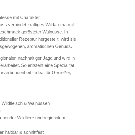
katesse mit Charakter.
nuss
verbindet kräftiges Wildaroma mit
Geschmack gerösteter Walnüsse. In
itioneller Rezeptur hergestellt, wird sie
 ausgewogenen, aromatischen Genuss.
egionaler, nachhaltiger Jagd
und wird in
erarbeitet. So entsteht eine Spezialität
verbundenheit – ideal für Genießer,
Wildfleisch & Walnüssen
h
ilebender Wildtiere und regionalem
r haltbar & schnittfest