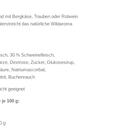
und mit Bergkäse, Trauben oder Rotwein
terstreicht das natürliche Wildaroma
sch, 30 % Schweinefleisch,
rze, Dextrose, Zucker, Glukosesirup,
säure, Natriumascorbat,
itrit, Buchenrauch
cht geeignet
 je 100 g:
0 g