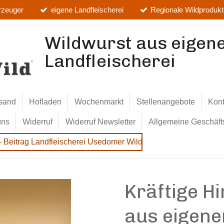
rzeuger
eigene Landfleischerei
Regionale Wildproduk
Wildwurst aus eigen
Landfleischerei
sand
Hofladen
Wochenmarkt
Stellenangebote
Kont
uns
Widerruf
Widerruf Newsletter
Allgemeine Geschäf
- Beitrag Landfleischerei Usedomer Wild
Kräftige H
aus eigene