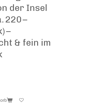
n der Insel
. 220 –
) –
t & fein im
k
korb