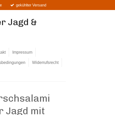
te
gekühlter Versand
er Jagd &
akt
Impressum
tsbedingungen
Widerrufsrecht
irschsalami
r Jagd mit