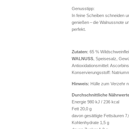
Genusstipp:
In feine Scheiben schneiden 
genießen – die Walnussnote un
perfekt.
Zutaten:
65 % Wildschweinflei
WALNUSS
, Speisesalz, Gewü
Antioxidationsmittel: Ascorbin
Konservierungsstoff: Natriumn
Hinweis:
Hülle zum Verzehr ni
Durchschnittliche Nährwerte
Energie 980 kJ / 236 kcal
Fett 20,0 g
davon gesättigte Fettsäuren 7,
Kohlenhydrate 1,5 g