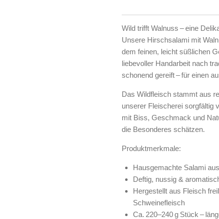
Wild trifft Walnuss – eine Deli
Unsere
Hirschsalami
mit Wal
dem feinen, leicht süßlichen 
liebevoller Handarbeit nach trad
schonend gereift – für einen
Das Wildfleisch stammt aus
r
unserer Fleischerei sorgfältig v
mit Biss, Geschmack und Natur
die Besonderes schätzen.
Produktmerkmale:
Hausgemachte Salami aus 
Deftig, nussig & aromatisc
Hergestellt aus Fleisch fre
Schweinefleisch
Ca. 220–240 g Stück – länge