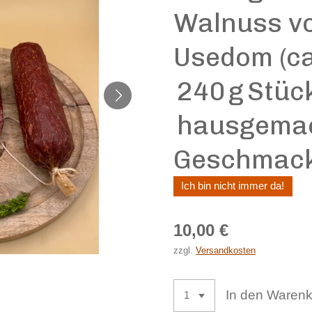
Walnuss vo
Usedom (ca
240 g Stück
hausgemach
Geschmac
Ich bin nicht immer da!
10,00 €
zzgl.
Versandkosten
In den Waren